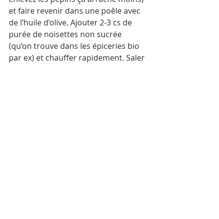
et faire revenir dans une poêle avec 
de l’huile d’olive. Ajouter 2-3 cs de 
purée de noisettes non sucrée 
(qu’on trouve dans les épiceries bio 
par ex) et chauffer rapidement. Saler 
et poivrer. Verser les pâtes et l’eau 
de cuisson dans la poêle et cuire 
rapidement. Ajouter les brocolis et 
chauffer 2-3 min. Rectifier 
l’assaisonnement. Voili c’est déjà fini. 
Bon appétit 😋 
Si vous n’avez pas de purée de 
noisettes, vous pouvez mettre des 
anchois en boîtes, ça change le goût, 
c’est pas végétarien mais c’est pas 
mal aussi. C’est la recette italienne 
classique des pâtes aux brocolis 🙃