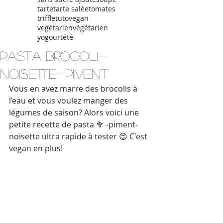
tarte
tarte salée
tomates
triffle
tuto
vegan
vegétarien
végétarien
yogourt
été
Pasta brocoli-
noisette-piment
Vous en avez marre des brocolis à 
l’eau et vous voulez manger des 
légumes de saison? Alors voici une 
petite recette de pasta 🥦 -piment- 
noisette ultra rapide à tester 😊 C'est 
vegan en plus!