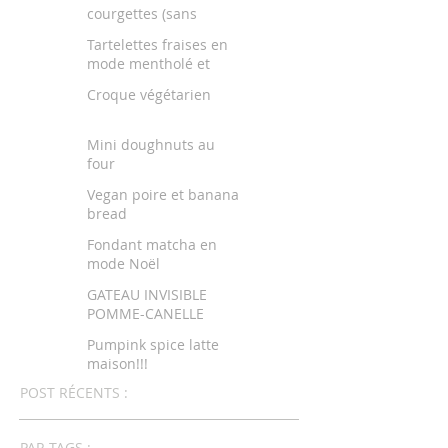
courgettes (sans
beurre)
Tartelettes fraises en
mode mentholé et
citronné
Croque végétarien
Mini doughnuts au
four
Vegan poire et banana
bread
Fondant matcha en
mode Noël
GATEAU INVISIBLE
POMME-CANELLE
Pumpink spice latte
maison!!!
POST RÉCENTS :
PAR TAGS :