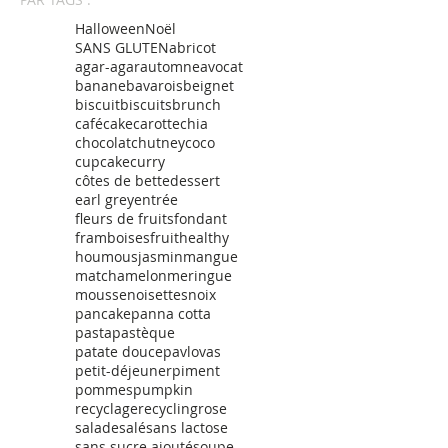
Halloween
Noël
SANS GLUTEN
abricot
agar-agar
automne
avocat
banane
bavarois
beignet
biscuit
biscuits
brunch
café
cake
carotte
chia
chocolat
chutney
coco
cupcake
curry
côtes de bette
dessert
earl grey
entrée
fleurs de fruits
fondant
framboises
fruit
healthy
houmous
jasmin
mangue
matcha
melon
meringue
mousse
noisettes
noix
pancake
panna cotta
pasta
pastèque
patate douce
pavlovas
petit-déjeuner
piment
pommes
pumpkin
recyclage
recycling
rose
salade
salé
sans lactose
sans sucre ajouté
soupe