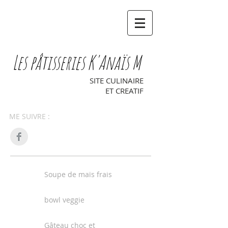
Les pâtisseries K'Anaïs M
SITE CULINAIRE
ET CREATIF
ME SUIVRE :
Soupe de maïs frais
bowl veggie
Gâteau choc et