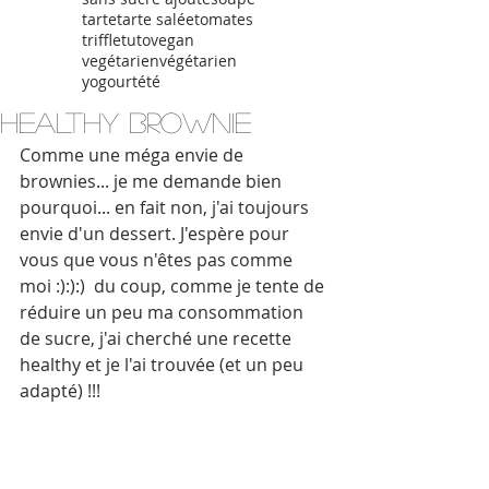
tarte
tarte salée
tomates
triffle
tuto
vegan
vegétarien
végétarien
yogourt
été
HEALTHY BROWNIE
Comme une méga envie de 
brownies... je me demande bien 
pourquoi... en fait non, j'ai toujours 
envie d'un dessert. J'espère pour 
vous que vous n'êtes pas comme 
moi :):):)  du coup, comme je tente de 
réduire un peu ma consommation 
de sucre, j'ai cherché une recette 
healthy et je l'ai trouvée (et un peu 
adapté) !!!