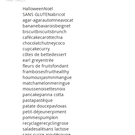
Halloween
Noël
SANS GLUTEN
abricot
agar-agar
automne
avocat
banane
bavarois
beignet
biscuit
biscuits
brunch
café
cake
carotte
chia
chocolat
chutney
coco
cupcake
curry
côtes de bette
dessert
earl grey
entrée
fleurs de fruits
fondant
framboises
fruit
healthy
houmous
jasmin
mangue
matcha
melon
meringue
mousse
noisettes
noix
pancake
panna cotta
pasta
pastèque
patate douce
pavlovas
petit-déjeuner
piment
pommes
pumpkin
recyclage
recycling
rose
salade
salé
sans lactose
sans sucre ajouté
soupe