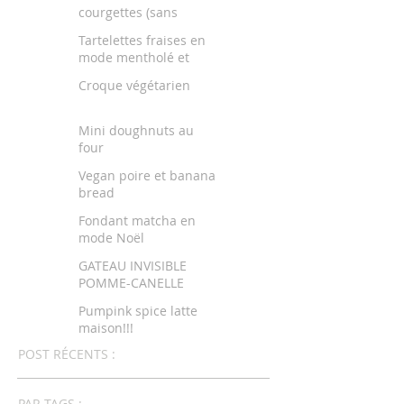
courgettes (sans
beurre)
Tartelettes fraises en
mode mentholé et
citronné
Croque végétarien
Mini doughnuts au
four
Vegan poire et banana
bread
Fondant matcha en
mode Noël
GATEAU INVISIBLE
POMME-CANELLE
Pumpink spice latte
maison!!!
POST RÉCENTS :
PAR TAGS :