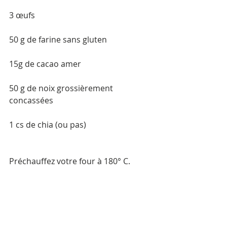
3 œufs
50 g de farine sans gluten
15g de cacao amer
50 g de noix grossièrement 
concassées
1 cs de chia (ou pas)
Préchauffez votre four à 180° C.
Faites fondre le chocolat au bain-
marie.
Dans un récipient, battez les œufs 