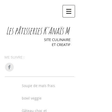
Les pâtisseries K'Anaïs M
SITE CULINAIRE
ET CREATIF
ME SUIVRE :
Soupe de maïs frais
bowl veggie
Gâteau choc et