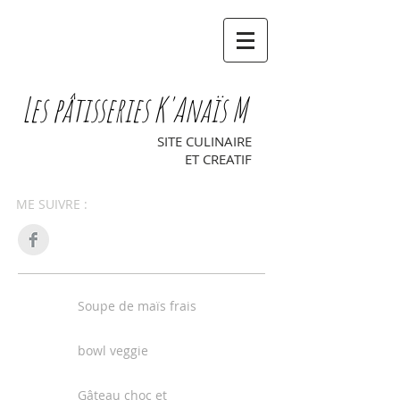
Les pâtisseries K'Anaïs M
SITE CULINAIRE
ET CREATIF
ME SUIVRE :
Soupe de maïs frais
bowl veggie
Gâteau choc et