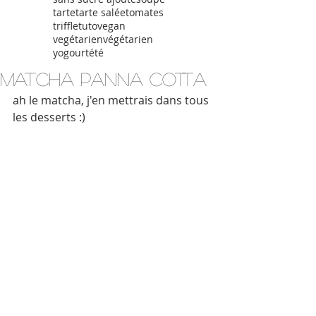
tarte
tarte salée
tomates
triffle
tuto
vegan
vegétarien
végétarien
yogourt
été
Matcha Panna cotta
ah le matcha, j'en mettrais dans tous 
les desserts :) 