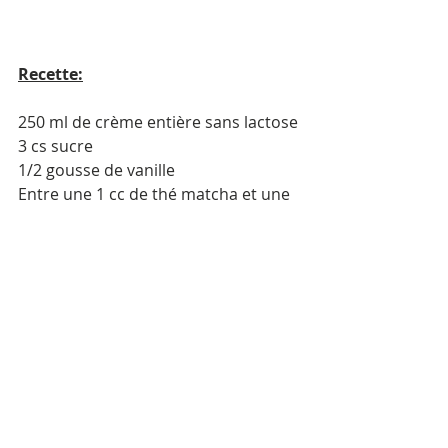
Recette:
250 ml de crème entière sans lactose
3 cs sucre
1/2 gousse de vanille
Entre une 1 cc de thé matcha et une 
cs (selon votre goût)
3 g d’agar agar (celui de la Migros), 
sinon à adapter selon les indications 
du paquet
Tout mettre dans une casserole. 
Faire chauffer et laisser cuire à 
ébullition pendant 2min sans cesser 
de remuer. Retirer la vanille avant de 