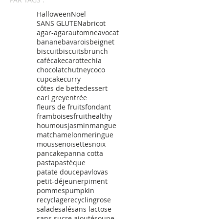
Halloween
Noël
SANS GLUTEN
abricot
agar-agar
automne
avocat
banane
bavarois
beignet
biscuit
biscuits
brunch
café
cake
carotte
chia
chocolat
chutney
coco
cupcake
curry
côtes de bette
dessert
earl grey
entrée
fleurs de fruits
fondant
framboises
fruit
healthy
houmous
jasmin
mangue
matcha
melon
meringue
mousse
noisettes
noix
pancake
panna cotta
pasta
pastèque
patate douce
pavlovas
petit-déjeuner
piment
pommes
pumpkin
recyclage
recycling
rose
salade
salé
sans lactose
sans sucre ajouté
soupe