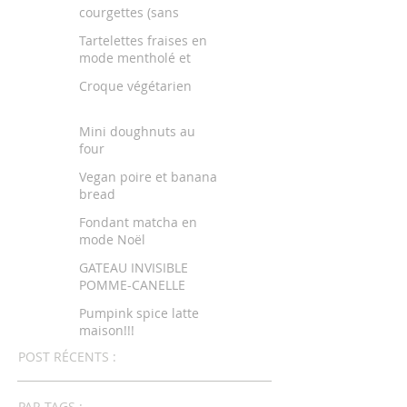
courgettes (sans
beurre)
Tartelettes fraises en
mode mentholé et
citronné
Croque végétarien
Mini doughnuts au
four
Vegan poire et banana
bread
Fondant matcha en
mode Noël
GATEAU INVISIBLE
POMME-CANELLE
Pumpink spice latte
maison!!!
POST RÉCENTS :
PAR TAGS :